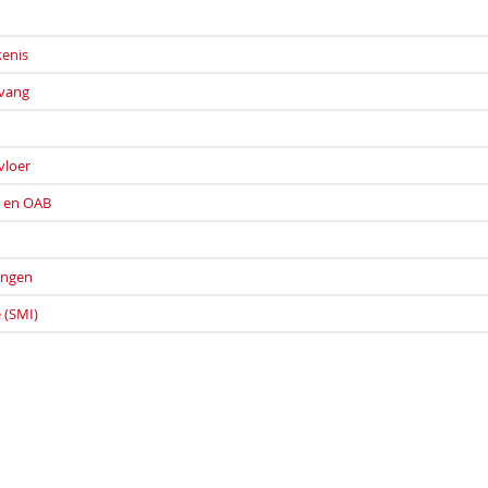
kenis
pvang
n
vloer
e en OAB
ringen
 (SMI)