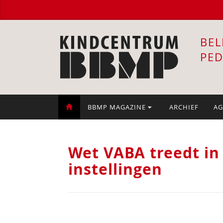
BEL
PE
BBMP MAGAZINE
ARCHIEF
AG
Wet VABA treedt in
instellingen