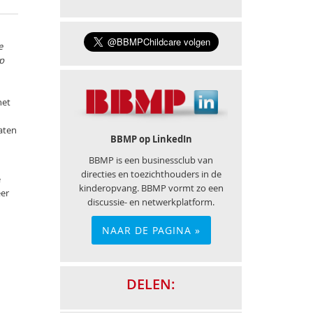
e
p
het
laten
BBMP op LinkedIn
BBMP is een businessclub van
directies en toezichthouders in de
e
kinderopvang. BBMP vormt zo een
er
discussie- en netwerkplatform.
NAAR DE PAGINA »
DELEN: