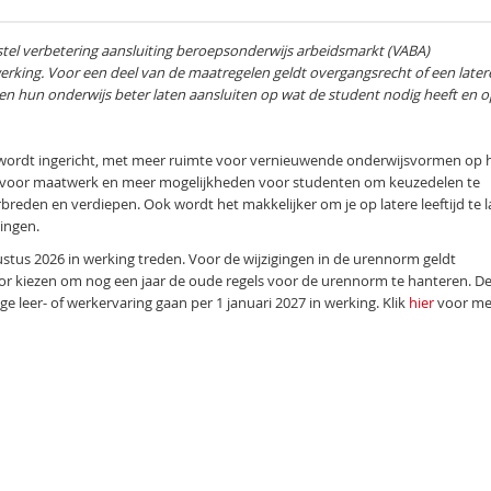
stel verbetering aansluiting beroepsonderwijs arbeidsmarkt (VABA)
rking. Voor een deel van de maatregelen geldt overgangsrecht of een later
 hun onderwijs beter laten aansluiten op wat de student nodig heeft en o
er wordt ingericht, met meer ruimte voor vernieuwende onderwijsvormen op 
mte voor maatwerk en meer mogelijkheden voor studenten om keuzedelen te
erbreden en verdiepen. Ook wordt het makkelijker om je op latere leeftijd te 
ingen.
gustus 2026 in werking treden. Voor de wijzigingen in de urennorm geldt
or kiezen om nog een jaar de oude regels voor de urennorm te hanteren. D
 leer- of werkervaring gaan per 1 januari 2027 in werking. Klik
hier
voor me