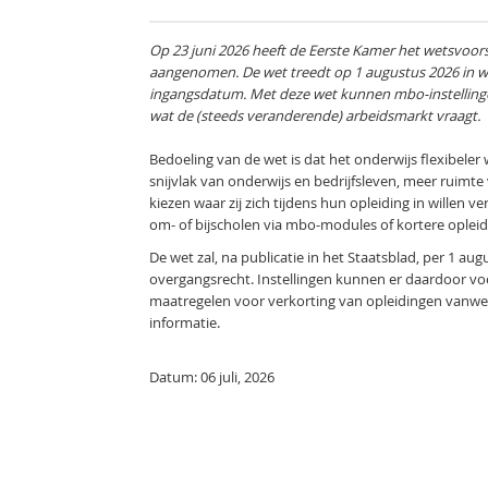
Op 23 juni 2026 heeft de Eerste Kamer het wetsvoor
aangenomen. De wet treedt op 1 augustus 2026 in we
ingangsdatum. Met deze wet kunnen mbo-instellingen
wat de (steeds veranderende) arbeidsmarkt vraagt.
Bedoeling van de wet is dat het onderwijs flexibel
snijvlak van onderwijs en bedrijfsleven, meer rui
kiezen waar zij zich tijdens hun opleiding in willen v
om- of bijscholen via mbo-modules of kortere opleid
De wet zal, na publicatie in het Staatsblad, per 1 au
overgangsrecht. Instellingen kunnen er daardoor vo
maatregelen voor verkorting van opleidingen vanwege
informatie.
Datum: 06 juli, 2026