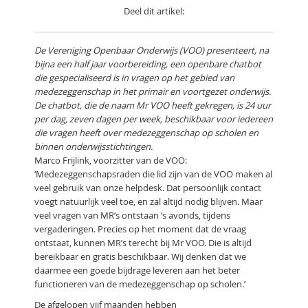
Deel dit artikel:
De Vereniging Openbaar Onderwijs (VOO) presenteert, na
bijna een half jaar voorbereiding, een openbare chatbot
die gespecialiseerd is in vragen op het gebied van
medezeggenschap in het primair en voortgezet onderwijs.
De chatbot, die de naam Mr VOO heeft gekregen, is 24 uur
per dag, zeven dagen per week, beschikbaar voor iedereen
die vragen heeft over medezeggenschap op scholen en
binnen onderwijsstichtingen.
Marco Frijlink, voorzitter van de VOO:
‘Medezeggenschapsraden die lid zijn van de VOO maken al
veel gebruik van onze helpdesk. Dat persoonlijk contact
voegt natuurlijk veel toe, en zal altijd nodig blijven. Maar
veel vragen van MR’s ontstaan ‘s avonds, tijdens
vergaderingen. Precies op het moment dat de vraag
ontstaat, kunnen MR’s terecht bij Mr VOO. Die is altijd
bereikbaar en gratis beschikbaar. Wij denken dat we
daarmee een goede bijdrage leveren aan het beter
functioneren van de medezeggenschap op scholen.’
De afgelopen vijf maanden hebben