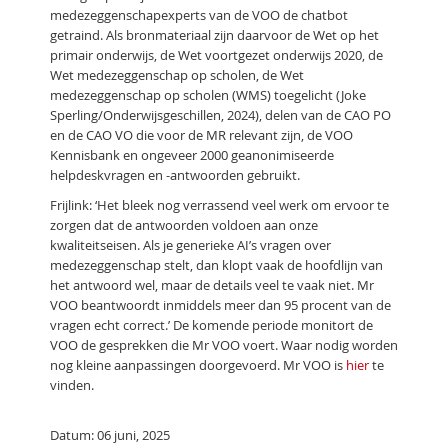
medezeggenschapexperts van de VOO de chatbot
getraind. Als bronmateriaal zijn daarvoor de Wet op het
primair onderwijs, de Wet voortgezet onderwijs 2020, de
Wet medezeggenschap op scholen, de Wet
medezeggenschap op scholen (WMS) toegelicht (Joke
Sperling/Onderwijsgeschillen, 2024), delen van de CAO PO
en de CAO VO die voor de MR relevant zijn, de VOO
Kennisbank en ongeveer 2000 geanonimiseerde
helpdeskvragen en -antwoorden gebruikt.
Frijlink: ‘Het bleek nog verrassend veel werk om ervoor te
zorgen dat de antwoorden voldoen aan onze
kwaliteitseisen. Als je generieke AI’s vragen over
medezeggenschap stelt, dan klopt vaak de hoofdlijn van
het antwoord wel, maar de details veel te vaak niet. Mr
VOO beantwoordt inmiddels meer dan 95 procent van de
vragen echt correct.’ De komende periode monitort de
VOO de gesprekken die Mr VOO voert. Waar nodig worden
nog kleine aanpassingen doorgevoerd. Mr VOO is
hier
te
vinden.
Datum: 06 juni, 2025