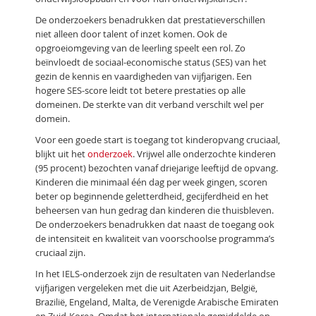
De onderzoekers benadrukken dat prestatieverschillen
niet alleen door talent of inzet komen. Ook de
opgroeiomgeving van de leerling speelt een rol. Zo
beïnvloedt de sociaal-economische status (SES) van het
gezin de kennis en vaardigheden van vijfjarigen. Een
hogere SES-score leidt tot betere prestaties op alle
domeinen. De sterkte van dit verband verschilt wel per
domein.
Voor een goede start is toegang tot kinderopvang cruciaal,
blijkt uit het
onderzoek
. Vrijwel alle onderzochte kinderen
(95 procent) bezochten vanaf driejarige leeftijd de opvang.
Kinderen die minimaal één dag per week gingen, scoren
beter op beginnende geletterdheid, gecijferdheid en het
beheersen van hun gedrag dan kinderen die thuisbleven.
De onderzoekers benadrukken dat naast de toegang ook
de intensiteit en kwaliteit van voorschoolse programma’s
cruciaal zijn.
In het IELS-onderzoek zijn de resultaten van Nederlandse
vijfjarigen vergeleken met die uit Azerbeidzjan, België,
Brazilië, Engeland, Malta, de Verenigde Arabische Emiraten