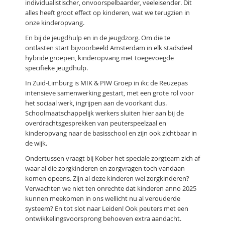
individualistischer, onvoorspelbaarder, veeleisender. Dit
alles heeft groot effect op kinderen, wat we terugzien in
onze kinderopvang.
En bij de jeugdhulp en in de jeugdzorg. Om die te
ontlasten start bijvoorbeeld Amsterdam in elk stadsdeel
hybride groepen, kinderopvang met toegevoegde
specifieke jeugdhulp.
In Zuid-Limburg is MIK & PIW Groep in ikc de Reuzepas
intensieve samenwerking gestart, met een grote rol voor
het sociaal werk, ingrijpen aan de voorkant dus.
Schoolmaatschappelijk werkers sluiten hier aan bij de
overdrachtsgesprekken van peuterspeelzaal en
kinderopvang naar de basisschool en zijn ook zichtbaar in
de wijk.
Ondertussen vraagt bij Kober het speciale zorgteam zich af
waar al die zorgkinderen en zorgvragen toch vandaan
komen opeens. Zijn al deze kinderen wel zorgkinderen?
Verwachten we niet ten onrechte dat kinderen anno 2025
kunnen meekomen in ons wellicht nu al verouderde
systeem? En tot slot naar Leiden! Ook peuters met een
ontwikkelingsvoorsprong behoeven extra aandacht.