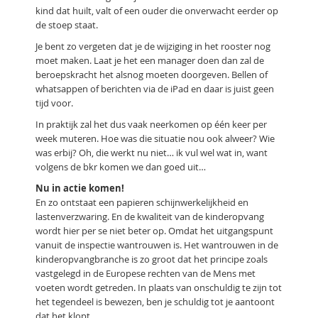
kind dat huilt, valt of een ouder die onverwacht eerder op
de stoep staat.
Je bent zo vergeten dat je de wijziging in het rooster nog
moet maken. Laat je het een manager doen dan zal de
beroepskracht het alsnog moeten doorgeven. Bellen of
whatsappen of berichten via de iPad en daar is juist geen
tijd voor.
In praktijk zal het dus vaak neerkomen op één keer per
week muteren. Hoe was die situatie nou ook alweer? Wie
was erbij? Oh, die werkt nu niet… ik vul wel wat in, want
volgens de bkr komen we dan goed uit…
Nu in actie komen!
En zo ontstaat een papieren schijnwerkelijkheid en
lastenverzwaring. En de kwaliteit van de kinderopvang
wordt hier per se niet beter op. Omdat het uitgangspunt
vanuit de inspectie wantrouwen is. Het wantrouwen in de
kinderopvangbranche is zo groot dat het principe zoals
vastgelegd in de Europese rechten van de Mens met
voeten wordt getreden. In plaats van onschuldig te zijn tot
het tegendeel is bewezen, ben je schuldig tot je aantoont
dat het klopt.