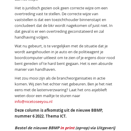
Het is juridisch gezien ook geen correcte wijze om een
overtreding vast te stellen. De correcte wijze van
vaststellen is dat een toezichthouder binnenstapt en
concludeert dat de bkr wordt nagekomen of juist niet. In
dat geval is er een overtreding geconstateerd en zal
handhaving volgen.
Wat nu gebeurt, is te vergelijken met de situatie dat je
wordt aangehouden in je auto en de politieagent je
boordcomputer uitleest om te zien of je ergens door rood
bent gereden of te hard bent gegaan. Het is een absurde
manier van handhaven.
Het zou mooi zijn als de brancheorganisaties in actie
komen. Wij zien het echter niet gebeuren. Ben je het niet
eens met de lastenverzwaring? Laat het ons asjeblieft
weten door een mailtje te sturen naar
info@nicetoseeyou.nl
Deze column is afkomstig uit de nieuwe BBMP,
nummer 6 2022. Thema ICT.
Bestel de nieuwe BBMP
in print
(op=op) via Uitgeverij