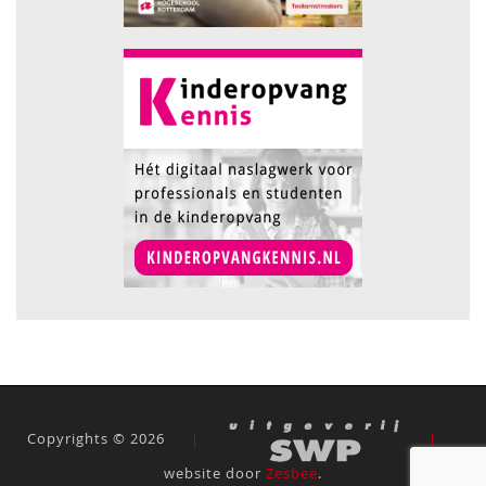
Copyrights © 2026
|
|
website door
Zesbee
.