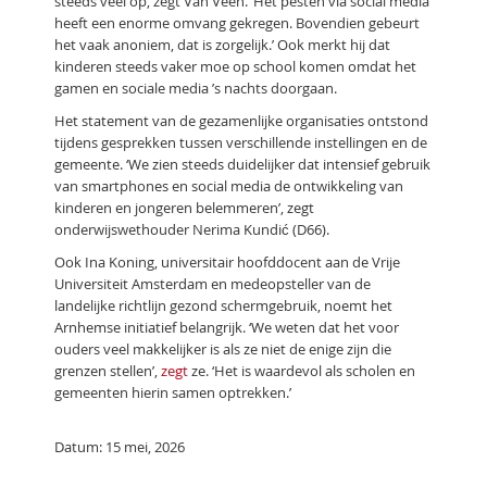
steeds veel op, zegt Van Veen. ‘Het pesten via social media
heeft een enorme omvang gekregen. Bovendien gebeurt
het vaak anoniem, dat is zorgelijk.’ Ook merkt hij dat
kinderen steeds vaker moe op school komen omdat het
gamen en sociale media ’s nachts doorgaan.
Het statement van de gezamenlijke organisaties ontstond
tijdens gesprekken tussen verschillende instellingen en de
gemeente. ‘We zien steeds duidelijker dat intensief gebruik
van smartphones en social media de ontwikkeling van
kinderen en jongeren belemmeren’, zegt
onderwijswethouder Nerima Kundić (D66).
Ook Ina Koning, universitair hoofddocent aan de Vrije
Universiteit Amsterdam en medeopsteller van de
landelijke richtlijn gezond schermgebruik, noemt het
Arnhemse initiatief belangrijk. ‘We weten dat het voor
ouders veel makkelijker is als ze niet de enige zijn die
grenzen stellen’,
zegt
ze. ‘Het is waardevol als scholen en
gemeenten hierin samen optrekken.’
Datum: 15 mei, 2026